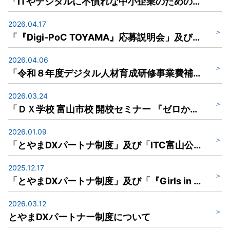
「ITやデジタルに不慣れな中小企業のための『サイバー攻撃対策セミナー』」及び「令和８年度能力開発セミナー６月コース」のご案内 【ニュースレター（令和８年６月３日発行）】
2026.04.17
「『Digi-PoC TOYAMA』応募説明会」及び「デジタル相談ラウンジ」のご案内 【ニュースレター（令和８年４月17日発行）】
2026.04.06
「令和８年度デジタル人材育成研修事業費補助金」のご案内 【ニュースレター（令和８年４月６日発行）】
2026.03.24
「ＤＸ学校 富山市校 開校セミナー 『ゼロから始めるＤＸ入門セミナー』」及び「令和８年度能力開発セミナー」のご案内 【ニュースレター（令和８年３月24日発行）】
2026.01.09
「とやまDXパートナ制度」及び「ITC富山公開セミナー デジタル経営カンファレンスinTOYAMA」のご案内 【ニュースレター（令和８年１月９日発行）】
2025.12.17
「とやまDXパートナ制度」及び「『Girls in Control 2026 Spring』女の子のためのプログラミング教室」のご案内 【ニュースレター（令和７年12月１7日発行）】
2026.03.12
とやまDXパートナー制度について