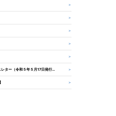
とやま中小企業チャレンジファンド事業、 ローカル５G活用生産性向上推進事業費補助金【ニュースレター（令和５年５月17日発行）から抜粋】
】