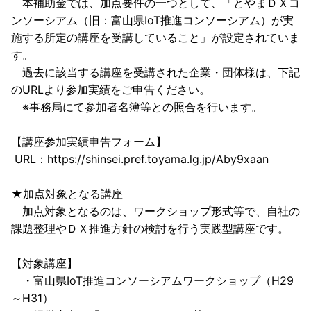
本補助金では、加点要件の一つとして、「とやまＤＸコ
ンソーシアム（旧：富山県IoT推進コンソーシアム）が実
施する所定の講座を受講していること」が設定されていま
す。
過去に該当する講座を受講された企業・団体様は、下記
のURLより参加実績をご申告ください。
※事務局にて参加者名簿等との照合を行います。
【講座参加実績申告フォーム】
URL：https://shinsei.pref.toyama.lg.jp/Aby9xaan
★加点対象となる講座
加点対象となるのは、ワークショップ形式等で、自社の
課題整理やＤＸ推進方針の検討を行う実践型講座です。
【対象講座】
・富山県IoT推進コンソーシアムワークショップ（H29
～H31）