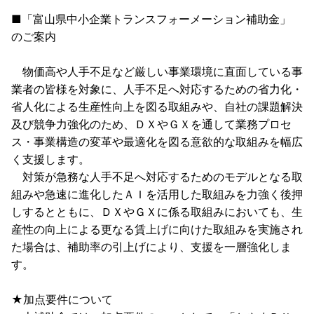
■「富山県中小企業トランスフォーメーション補助金」
のご案内
物価高や人手不足など厳しい事業環境に直面している事
業者の皆様を対象に、人手不足へ対応するための省力化・
省人化による生産性向上を図る取組みや、自社の課題解決
及び競争力強化のため、ＤＸやＧＸを通して業務プロセ
ス・事業構造の変革や最適化を図る意欲的な取組みを幅広
く支援します。
対策が急務な人手不足へ対応するためのモデルとなる取
組みや急速に進化したＡＩを活用した取組みを力強く後押
しするとともに、ＤＸやＧＸに係る取組みにおいても、生
産性の向上による更なる賃上げに向けた取組みを実施され
た場合は、補助率の引上げにより、支援を一層強化しま
す。
★加点要件について