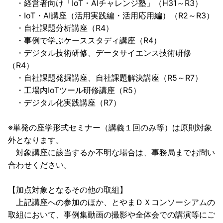
・経営者向け「IoT・AIチャレンジ塾」（H31～R3）
・IoT・AI講座（活用実践編・活用応用編）（R2～R3）
・自社課題分析講座（R4）
・事例で学ぶケーススタディ講座（R4）
・デジタル技術研修、データサイエンス技術研修
（R4）
・自社課題発掘講座、自社課題解決講座（R5～R7）
・工場内IoTツール研修講座（R5）
・デジタル化実践講座（R7）
※単発の座学形式セミナー（講義１回のみ等）は原則対象
外となります。
対象講座に該当するか不明な場合は、事務局までお問い
合わせください。
【加点対象となるその他の取組】
上記講座への参加のほか、とやまＤＸコンソーシアムの
取組において、事例集動画の撮影や全体会での講演等にご