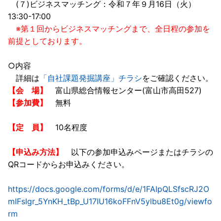
(７)ビジネスマッチング：令和７年９月16日（火）
13:30-17:00
※第１回からビジネスマッチングまで、全日程の参加を
前提としております。
○内容
詳細は
「自社課題発掘講座」チラシ
をご確認ください。
【会 場】
富山県総合情報センター(富山市高田527)
【参加費】
無料
【定 員】
10名程度
【申込み方法】
以下の参加申込みページまたはチラシの
QRコードからお申込みください。
https://docs.google.com/forms/d/e/1FAIpQLSfscRJ2O
mIFsIgr_5YnKH_tBp_U17IU16koFFnV5ylbu8Et0g/viewfo
rm