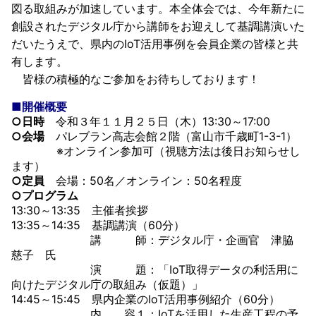
図る取組みが加速しています。本全体会では、今年新たに
創設されたデジタル庁から講師をお迎えして基調講演いた
だいたうえで、県内のIoT活用事例を会員企業の皆様と共
有します。
皆様の積極的なご参加をお待ちしております！
■開催概要
○日時
令和３年１１月２５日（木）13:30～17:00
○会場
パレブラン高志会館２階（富山市千歳町1-3-1）
※オンライン参加可（視聴方法は後日お知らせし
ます）
○定員
会場：50名／オンライン：50名程度
○プログラム
13:30～13:35 主催者挨拶
13:35～14:35 基調講演（60分）
講 師：デジタル庁・企画官 津脇
慈子 氏
演 題：「IoT取得データの利活用に
向けたデジタル庁の取組み（仮題）」
14:45～15:45 県内企業のIoT活用事例紹介（60分）
内 容１：IoTを活用した生産工程の予