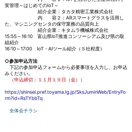
実管理～はじめてのIoT～
紹介企業：タカタ精密工業株式会社
内 容２：ARスマートグラスを活用し
た、マシニングセンタの保守業務の品質向上
紹介企業：キタムラ機械株式会社
15:55～16:10 富山県IoT推進コンソーシアム及び県の取
組紹介
16:10～17:00 IoT・AIツール紹介（５社程度）
○参加申込方法
下記の参加申込フォームから必要事項を入力し、お申込
みください。
（申込締切：１１月１９日（金））
https://shinsei.pref.toyama.lg.jp/SksJuminWeb/EntryFo
rm?id=RsTYbbTq
全体会チラシ